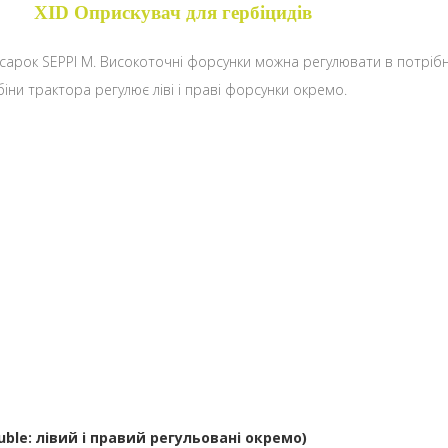
XID Оприскувач для гербіцидів
осарок SEPPI M. Високоточні форсунки можна регулювати в потрібн
абіни трактора регулює ліві і праві форсунки окремо.
uble: лівий і правий регульовані окремо)