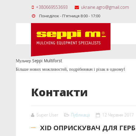
+380669553693
ukraine.agro@gmail.com
Понеділок - П'ятниця 8:00 - 17:00
Мульчер Seppi Multiforst
Більше нових можливостей, подрібнювач і різак в одному!
Контакти
Super User
Публікації
12 Червня 2017
XID ОПРИСКУВАЧ ДЛЯ ГЕРБ