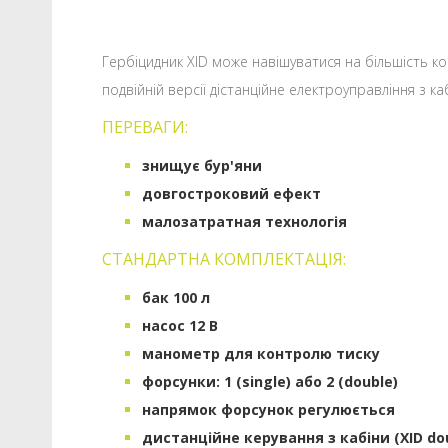
Гербіцидник XID може навішуватися на більшість к
подвійній версії дістанційне електроуправління з к
ПЕРЕВАГИ:
знищує бур'яни
довгостроковий ефект
малозатратная технологія
СТАНДАРТНА КОМПЛЕКТАЦІЯ:
бак 100 л
насос 12 В
манометр для контролю тиску
форсунки: 1 (single) або 2 (double)
напрямок форсунок регулюється
дистанційне керування з кабіни (XID do