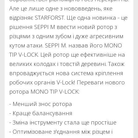
Але це лише одне з нововведень, яке
відрізняє STARFORST. Ще одна новинка - це
рішення SEPPI M ввести новий ротор з
різцями з одним зубом і дуже агресивним
кутом атаки. SEPPI M. назвав його MONO
TIP V-LOCK. Цей ротор ще ефективніше на
великих колодах і товстій деревині. Також
впроваджується нова система кріплення
робочих органів V-Lock! Переваги нового
ротора MONO TIP V-LOCK:
- Менший знос ротора
- Краще балансування
- Зміна інструменту стала ще простіше
- Оптимізоване з'єднання між різцем і