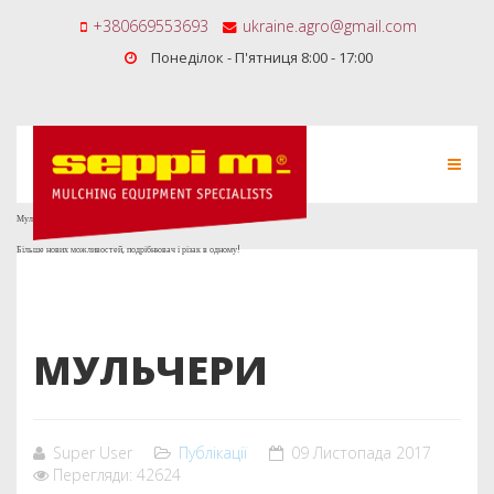
+380669553693
ukraine.agro@gmail.com
Понеділок - П'ятниця 8:00 - 17:00
Мульчер Seppi Multiforst
Більше нових можливостей, подрібнювач і різак в одному!
МУЛЬЧЕРИ
Super User
Публікації
09 Листопада 2017
Перегляди: 42624