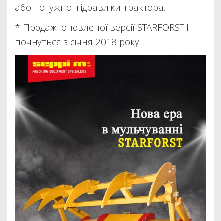
або потужної гідравліки трактора.
* Продажі оновленої версії STARFORST II
почнуться з січня 2018 року