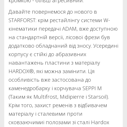
кромкою - більш агресивний.
Давайте повернемося до нового в
STARFORST: крім рестайлінгу системи W-
кінематики передачі ADAM, вже доступною
на стандартній версії, лісової фрези був
додатково обладнаний від зносу. Усередині
корпусу є стійкі до абразивних
навантажень пластини з матеріалу
HARDOX®, які можна замінити. Ця
особливість вже застосована до
каменедробарку і корчувача SEPPI M
(Таким як Multifrost, Midipierre і Starsoil).
Крім того, захист ременів з відбивачем
матеріалу і сталевими проти
сковзаючимиі полозами зі сталі Hardox