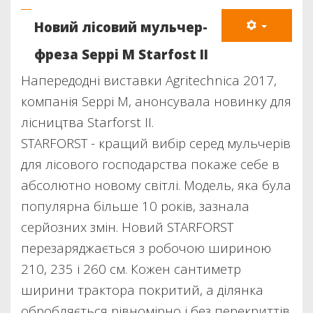
Новий лісовий мульчер-
фреза Seppi M Starfost II
Напередодні виставки Agritechnica 2017,
компанія Seppi M, анонсувала новинку для
лісництва Starforst II.
STARFORST - кращий вибір серед мульчерів
для лісового господарства покаже себе в
абсолютно новому світлі. Модель, яка була
популярна більше 10 років, зазнала
серйозних змін. Новий STARFORST
перезаряджається з робочою шириною
210, 235 і 260 см. Кожен сантиметр
ширини трактора покритий, а ділянка
обробляється рівномірно і без перекриттів.